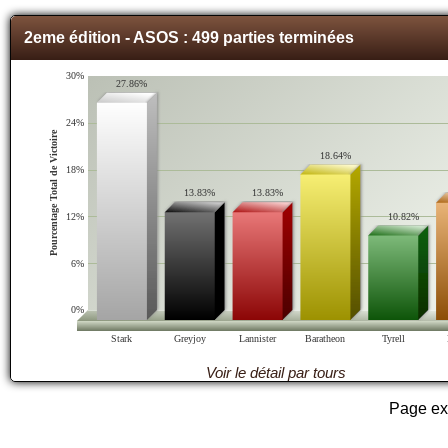
2eme édition - ASOS : 499 parties terminées
30%
27.86%
24%
Pourcentage Total de Victoire
18.64%
18%
13.83%
13.83%
10.82%
12%
6%
0%
Stark
Greyjoy
Lannister
Baratheon
Tyrell
Voir le détail par tours
Page ex