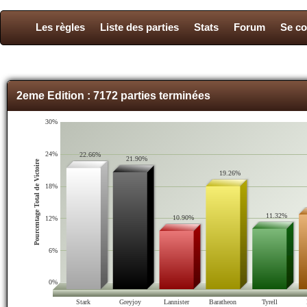
Les règles
Liste des parties
Stats
Forum
Se co
2eme Edition : 7172 parties terminées
30%
24%
22.66%
21.90%
Pourcentage Total de Victoire
19.26%
18%
11.32%
10.90%
12%
6%
0%
Stark
Greyjoy
Lannister
Baratheon
Tyrell