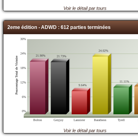
Voir le détail par tours
2eme édition - ADWD : 612 parties terminées
30%
24.02%
24%
21.90%
21.73%
Pourcentage Total de Victoire
18%
11.11%
12%
9.64%
6%
0%
Bolton
Greyjoy
Lannister
Baratheon
Tyrell
Voir le détail par tours