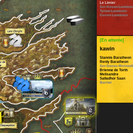
Le Limier
Ser Kevan Lanniste
Tyrion Lannister
Cersei Lannister
[En attente]
kawin
Stannis Baratheon
Renly Baratheon
Ser Davos Mervaul
Brienne de Torth
Melisandre
Salladhor Saan
Barriol