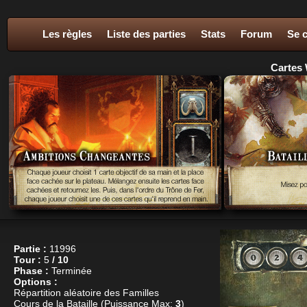
Les règles
Liste des parties
Stats
Forum
Se 
Cartes 
Partie :
11996
Tour :
5
/ 10
Phase :
Terminée
Options :
Répartition aléatoire des Familles
Cours de la Bataille (Puissance Max:
3
)