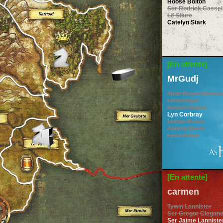
Roose Bolton
Ser Rodrick Cassel
Le Silure
Catelyn Stark
[En attente]
MrGudj
Yohn Royce Bronze
LittleFinger
Nestor Royce
Lyn Corbray
Lothor Brune
Alayne Stone
Lysa Arryn
[En attente]
carmen
Tywin Lannister
Ser Gregor Clegan
Ser Jaime Lanniste