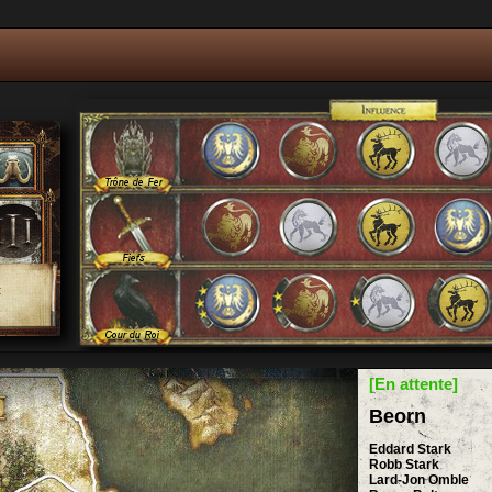
[En attente]
Beorn
Eddard Stark
Robb Stark
Lard-Jon Omble