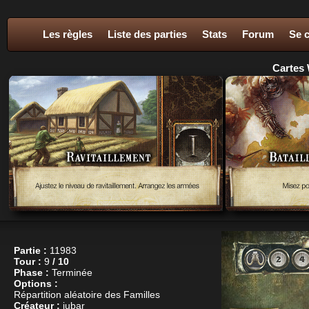
Les règles
Liste des parties
Stats
Forum
Se 
Cartes 
Partie :
11983
Tour :
9
/ 10
Phase :
Terminée
Options :
Répartition aléatoire des Familles
Créateur :
jubar