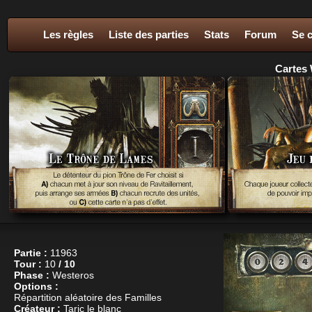
Les règles
Liste des parties
Stats
Forum
Se 
Cartes 
Partie :
11963
Tour :
10
/ 10
Phase :
Westeros
Options :
Répartition aléatoire des Familles
Créateur :
Taric le blanc