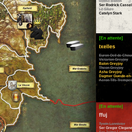
Roose Bolton
Ser Rodrick Cassel
Le Silure
Catelyn Stark
[En attente]
Ixelles
Euron Oeil de Chou
Victarion Greyjoy
Balon Greyjoy
Theon Greyjoy
Asha Greyjoy
Dagmer Gueule-en
Aeron Tifs-Trempe
[En attente]
ffuj
Tywin Lannister
Ser Gregor Clegan