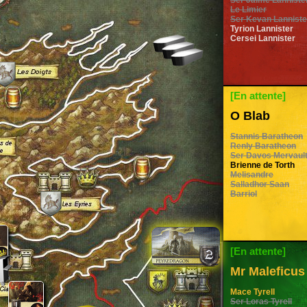
Ser Jaime Lanniste
Le Limier
Ser Kevan Lanniste
Tyrion Lannister
Cersei Lannister
[En attente]
O Blab
Stannis Baratheon
Renly Baratheon
Ser Davos Mervaul
Brienne de Torth
Melisandre
Salladhor Saan
Barriol
[En attente]
Mr Maleficus
Mace Tyrell
Ser Loras Tyrell