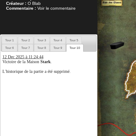
Créateur :
O Blab
Commentaire :
Voir le commentaire
Tour 1
Tour 2
Tour 3
Tour 4
Tour 5
Tour 6
Tour 7
Tour 8
Tour 9
Tour 10
12 Dec 2025 à 11:24:44
Victoire de la Maison
Stark
.
L'historique de la partie a été supprimé.