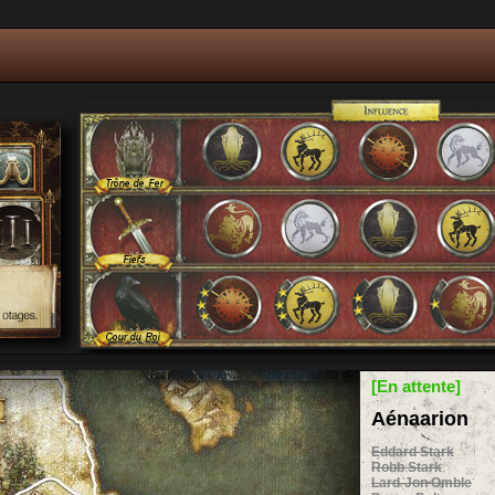
[En attente]
Aénaarion
Eddard Stark
Robb Stark
Lard-Jon Omble