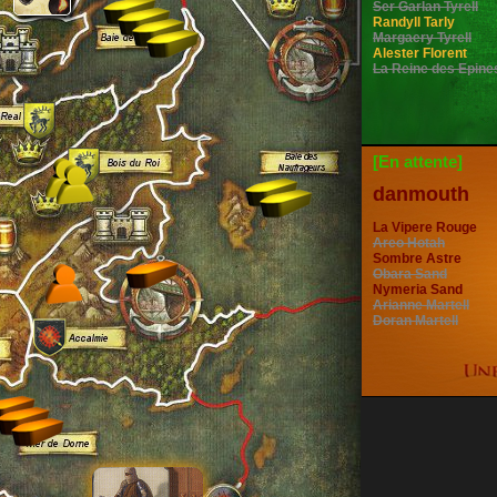
Ser Garlan Tyrell
Randyll Tarly
Margaery Tyrell
Alester Florent
La Reine des Epine
[En attente]
danmouth
La Vipere Rouge
Areo Hotah
Sombre Astre
Obara Sand
Nymeria Sand
Arianne Martell
Doran Martell