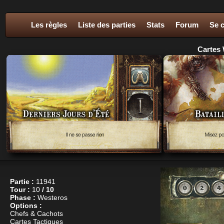
Les règles
Liste des parties
Stats
Forum
Se 
Cartes 
Partie :
11941
Tour :
10
/ 10
Phase :
Westeros
Options :
Chefs & Cachots
Cartes Tactiques